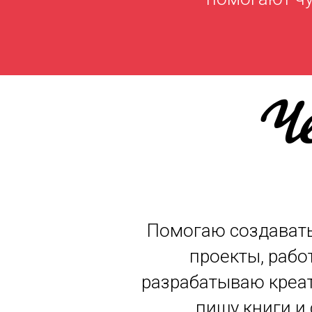
Ч
Помогаю создават
проекты, рабо
разрабатываю креат
пишу книги и