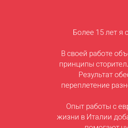
Более 15 лет я 
В своей работе об
принципы сторител
Результат обе
переплетение разн
Опыт работы с е
жизни в Италии доба
помогают чу