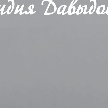
идия Давыдо