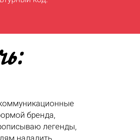
ь:
 коммуникационные
формой бренда,
прописываю легенды,
юдям наладить