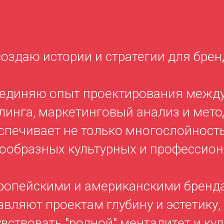
создаю истории и стратегии для бре
ъединяю опыт проектирования межд
линга, маркетинговый анализ и мето
спечивает не только многослойность
ообразных культурных и профессион
вропейскими и американскими бренда
вляют проектам глубину и эстетику,
вствовать "родной" менталитет и кул