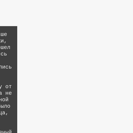
ьше
жи,
ошел
ись
пись
у от
а не
ной
было
ца,
яный