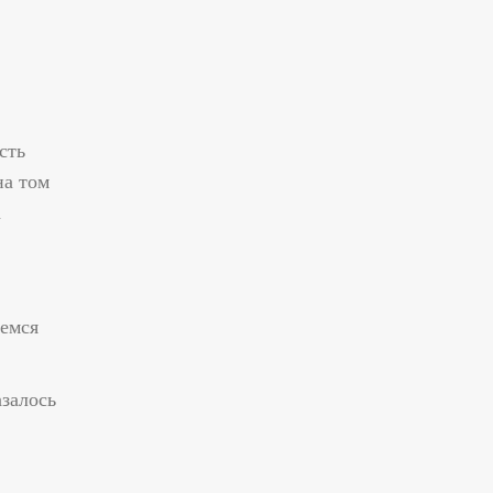
сть
на том
а
аемся
азалось