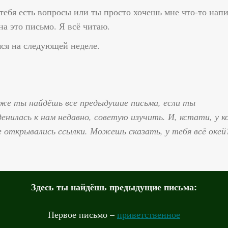
тебя есть вопросы или ты просто хочешь мне что-то напи
на это письмо. Я всё читаю.
ся на следующей неделе.
иже ты найдёшь все предыдушие письма, если ты
енилась к нам недавно, советую изучить. И, кстати, у к
не открывались ссылки. Можешь сказать, у тебя всё окей
Здесь ты найдёшь предыдущие письма:
Первое письмо –
приветственное