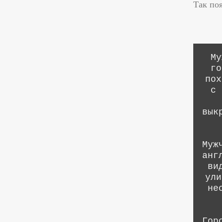
Так по
Му
го
пох
с 
вык
Муж
анг
ви
ули
не
Гор