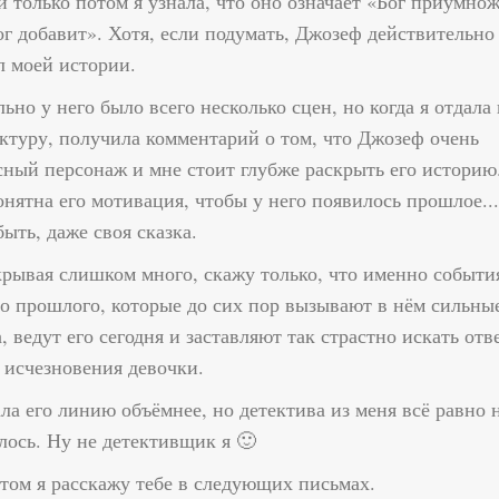
и только потом я узнала, что оно означает «Бог приумно
ог добавит». Хотя, если подумать, Джозеф действительно
л моей истории.
ьно у него было всего несколько сцен, но когда я отдала
актуру, получила комментарий о том, что Джозеф очень
сный персонаж и мне стоит глубже раскрыть его историю
нятна его мотивация, чтобы у него появилось прошлое...
ыть, даже своя сказка.
крывая слишком много, скажу только, что именно событи
го прошлого, которые до сих пор вызывают в нём сильны
, ведут его сегодня и заставляют так страстно искать отв
у исчезновения девочки.
ла его линию объёмнее, но детектива из меня всё равно 
лось. Ну не детективщик я 🙂
этом я расскажу тебе в следующих письмах.