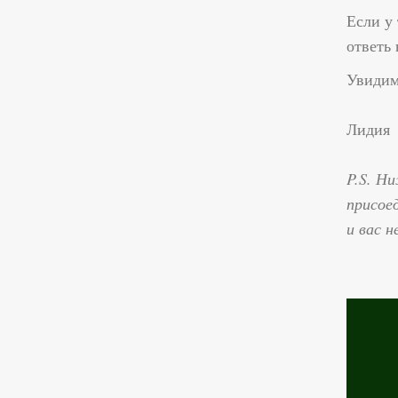
Если у 
ответь 
Увидим
Лидия
P.S. Н
присоед
и вас 