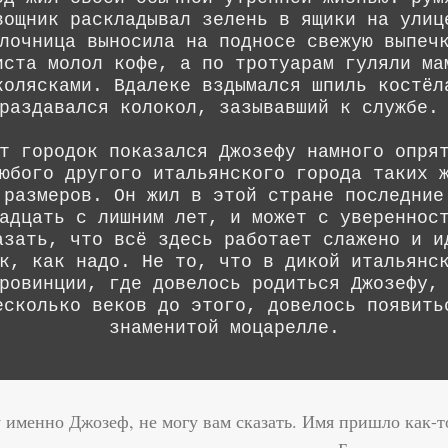
вощник раскладывал зелень в ящики на улиц
лочница выносила на подносе свежую выпеч
иста молол кофе, а по тротуарам гуляли ма
колясками. Вдалеке вздымался шпиль костёл
раздавался колокол, зазывавший к службе
т городок показался Джозефу намного опря
юбого другого итальянского города таких 
размеров. Он жил в этой стране последние
адцать с лишним лет, и может с увереннос
азать, что всё здесь работает слажено и и
к, как надо. Не то, что в дикой итальянс
ровинции, где довелось родиться Джозефу,
есколько веков до этого, довелось появить
знаменитой моцарелле.
 именно Джозеф, не могу вам сказать. Имя пришло как-т