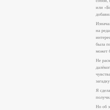
собой, 
или «Б
добави
Изначал
на ред
интере
была по
может б
Не рас
далёко
чувства
загадк
Я сдела
получи
Но об 