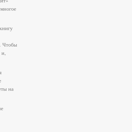
жит»
 многое
 книгу
. Чтобы
 и,
я
е
еты на
не