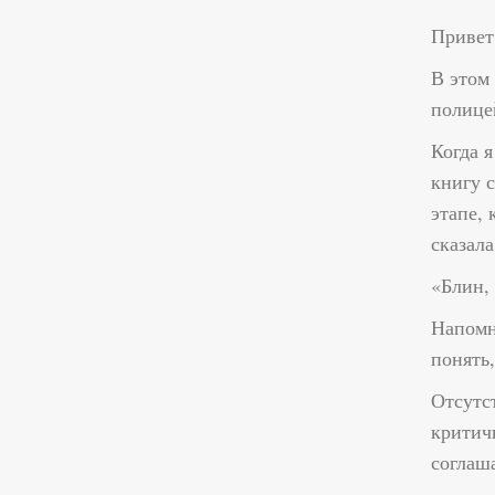
Привет,
В этом 
полице
Когда я
книгу 
этапе,
сказала
«Блин, 
Напомн
понять
Отсутст
критич
соглаша