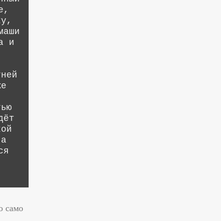
е,
ку,
маши
а и
.
тней
же
тью
дёт
кой
 а
ся
о само