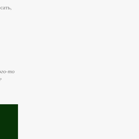
сать,
ого-то
?