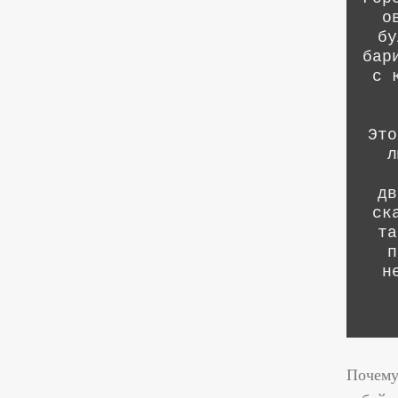
о
бу
бар
с 
Это
л
дв
ск
та
п
н
Почему