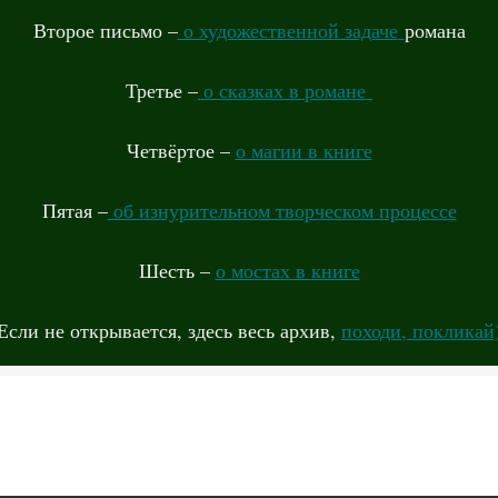
Второе письмо –
о художественной задаче
романа
Третье –
о сказках в романе
Четвёртое –
о магии в книге
Пятая –
об изнурительном творческом процессе
Шесть –
о мостах в книге
Если не открывается, здесь весь архив,
походи, покликай