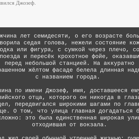
явился Джозеф.
жчина лет семидесяти, о его возрасте бол
ворила седая голова, нежели состояние ко
одка или фигура, с сумкой через плечо, с
поезда и пересёк крохотное фойе, оказавш
перед небольшой станцией. На аккуратно
рашенном жёлтом фасаде белела длинная над
с названием города.
чина по имени Джозеф, имя, доставшееся ем
лийского отца, которого он никогда в глаз
дел, передвигался широкими шагами по глав
це. О том, что улица главная догадаться 
сложно: это была единственная широкая ули
отходившая от вокзала.
од жил своей обычной утренней жизнью: рум